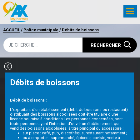
ACCUEIL
/
Police municipale
/
Débits de boissons
RECHERCHER
Débits de boissons
Débit de boissons :
L'exploitant d'un établissement (débit de boissons ou restaurant)
distribuant des boissons alcoolisées doit être titulaire d'une
licence soumise à conditions.Les personnes concernées, sont
toute personne ayant l'intention d'ouvrir un établissement qui
vend des boissons alcoolisées, à titre principal ou accessoire :
sur place : café, pub, discothèque, restaurant notamment ;
ou à emporter : supermarché, épicerie, caviste, vente à